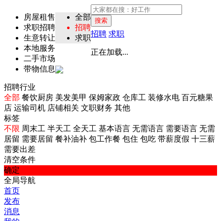
房屋租售
全部
搜索
求职招聘
招聘
招聘
求职
生意转让
求职
本地服务
正在加载...
二手市场
带物信息
招聘行业
全部
餐饮厨房
美发美甲
保姆家政
仓库工
装修水电
百元糖果
店
运输司机
店铺相关
文职财务
其他
标签
不限
周末工
半天工
全天工
基本语言
无需语言
需要语言
无需
居留
需要居留
餐补油补
包工作餐
包住
包吃
带薪度假
十三薪
需要出差
清空条件
确定
全局导航
首页
发布
消息