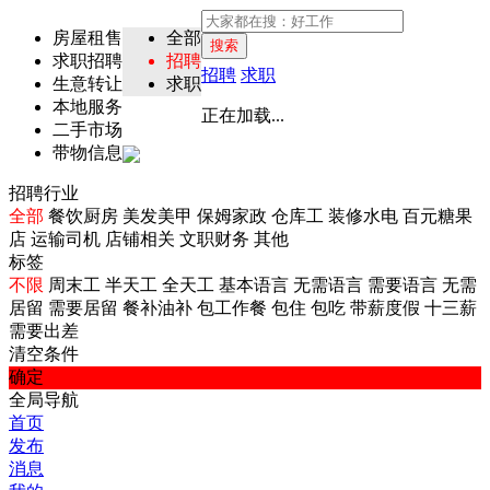
房屋租售
全部
搜索
求职招聘
招聘
招聘
求职
生意转让
求职
本地服务
正在加载...
二手市场
带物信息
招聘行业
全部
餐饮厨房
美发美甲
保姆家政
仓库工
装修水电
百元糖果
店
运输司机
店铺相关
文职财务
其他
标签
不限
周末工
半天工
全天工
基本语言
无需语言
需要语言
无需
居留
需要居留
餐补油补
包工作餐
包住
包吃
带薪度假
十三薪
需要出差
清空条件
确定
全局导航
首页
发布
消息