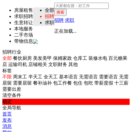
房屋租售
全部
搜索
求职招聘
招聘
招聘
求职
生意转让
求职
本地服务
正在加载...
二手市场
带物信息
招聘行业
全部
餐饮厨房
美发美甲
保姆家政
仓库工
装修水电
百元糖果
店
运输司机
店铺相关
文职财务
其他
标签
不限
周末工
半天工
全天工
基本语言
无需语言
需要语言
无需
居留
需要居留
餐补油补
包工作餐
包住
包吃
带薪度假
十三薪
需要出差
清空条件
确定
全局导航
首页
发布
消息