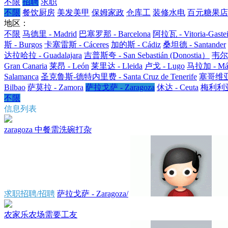
不限
招聘
求职
不限
餐饮厨房
美发美甲
保姆家政
仓库工
装修水电
百元糖果店
地区：
不限
马德里 - Madrid
巴塞罗那 - Barcelona
阿拉瓦 - Vitoria-Gaste
斯 - Burgos
卡塞雷斯 - Cáceres
加的斯 - Cádiz
桑坦德 - Santander
达拉哈拉 - Guadalajara
吉普斯夸 - San Sebastián (Donostia）
韦尔瓦
Gran Canaria
莱昂 - León
莱里达 - Lleida
卢戈 - Lugo
马拉加 - Mál
Salamanca
圣克鲁斯-德特内里费 - Santa Cruz de Tenerife
塞哥维亚 -
Bilbao
萨莫拉 - Zamora
萨拉戈萨 - Zaragoza
休达 - Ceuta
梅利利亚 -
不限
信息列表
zaragoza 中餐需洗碗打杂
求职招聘/招聘
萨拉戈萨 - Zaragoza/
农家乐农场需要工友