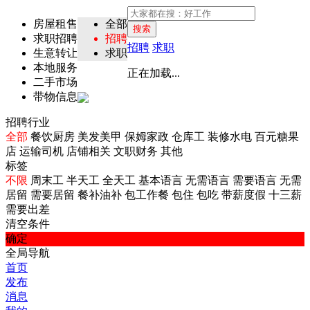
房屋租售
全部
搜索
求职招聘
招聘
招聘
求职
生意转让
求职
本地服务
正在加载...
二手市场
带物信息
招聘行业
全部
餐饮厨房
美发美甲
保姆家政
仓库工
装修水电
百元糖果
店
运输司机
店铺相关
文职财务
其他
标签
不限
周末工
半天工
全天工
基本语言
无需语言
需要语言
无需
居留
需要居留
餐补油补
包工作餐
包住
包吃
带薪度假
十三薪
需要出差
清空条件
确定
全局导航
首页
发布
消息