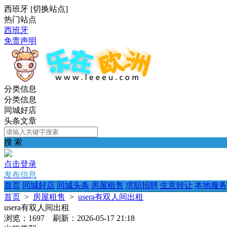
西班牙
[
切换站点
]
热门站点
西班牙
免责声明
分类信息
分类信息
同城好店
头条文章
搜 索
点击登录
发布信息
首页
同城好店
同城头条
房屋租售
求职招聘
生意转让
本地服务
首页
>
房屋租售
>
usera有双人间出租
usera有双人间出租
浏览：1697 刷新：2026-05-17 21:18