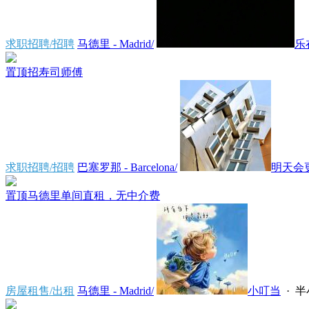
求职招聘/招聘
马德里 - Madrid/
乐
置顶
招寿司师傅
求职招聘/招聘
巴塞罗那 - Barcelona/
明天会
置顶
马德里单间直租，无中介费
房屋租售/出租
马德里 - Madrid/
小叮当
·
半