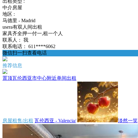
出租类型 :
中介房屋
地区 :
马德里 - Madrid
usera有双人间出租
家具齐全押一付一,租一个人
联系人：
我
联系电话：
611****6062
微信扫一扫查看电话
推荐信息
置顶
瓦伦西亚市中心附近单间出租
房屋租售/出租
瓦伦西亚 - Valencia/
淡然一笑