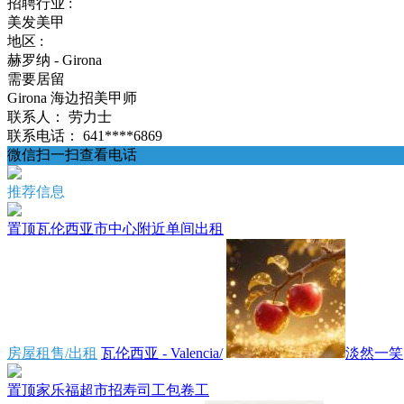
招聘行业 :
美发美甲
地区 :
赫罗纳 - Girona
需要居留
Girona 海边招美甲师
联系人：
劳力士
联系电话：
641****6869
微信扫一扫查看电话
推荐信息
置顶
瓦伦西亚市中心附近单间出租
房屋租售/出租
瓦伦西亚 - Valencia/
淡然一笑
置顶
家乐福超市招寿司工包卷工