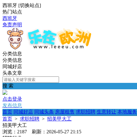
西班牙
[
切换站点
]
热门站点
西班牙
免责声明
分类信息
分类信息
同城好店
头条文章
搜 索
点击登录
发布信息
首页
同城好店
同城头条
房屋租售
求职招聘
生意转让
本地服务
首页
>
求职招聘
>
招美甲大工
招美甲大工
浏览：2187 刷新：2026-05-27 21:15