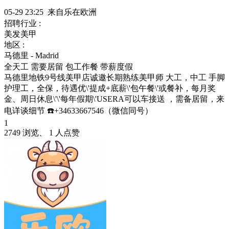
05-29 23:25 来自乐在欧洲
招聘行业 :
美发美甲
地区 :
马德里 - Madrid
全天工
需要居留
包工作餐
带薪度假
马德里地铁9号线美甲店诚邀长期熟练美甲师 大工，中工 手脚
护理工，全保，待遇优\'提成+底薪\'包午餐\'或餐补，每月奖
金、周日休息\'\'每年假期\'USERA可以车接送 ，需备居留，来
电详谈细节 ☎️+34633667546（微信同号）
1
2749 浏览、 1 人点赞