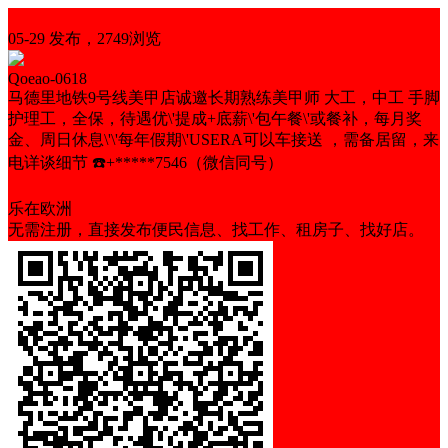
招聘
05-29 发布，2749浏览
Qoeao-0618
马德里地铁9号线美甲店诚邀长期熟练美甲师 大工，中工 手脚
护理工，全保，待遇优\'提成+底薪\'包午餐\'或餐补，每月奖
金、周日休息\'\'每年假期\'USERA可以车接送 ，需备居留，来
电详谈细节 ☎️+*****7546（微信同号）
全天工
需要居留
包工作餐
带薪度假
乐在欧洲
无需注册，直接发布便民信息、找工作、租房子、找好店。