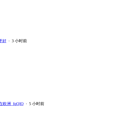
更好
·
3 小时前
在欧洲_fqQIQ
·
5 小时前