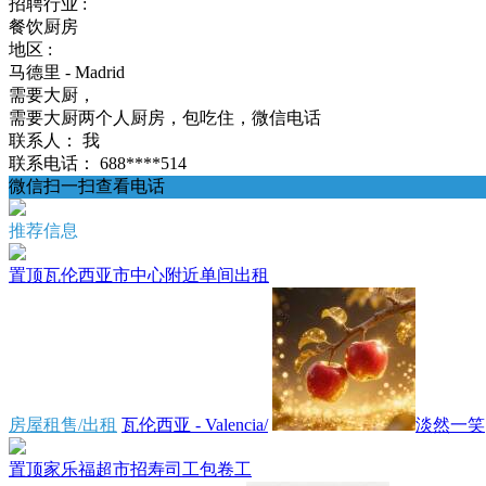
招聘行业 :
餐饮厨房
地区 :
马德里 - Madrid
需要大厨，
需要大厨两个人厨房，包吃住，微信电话
联系人：
我
联系电话：
688****514
微信扫一扫查看电话
推荐信息
置顶
瓦伦西亚市中心附近单间出租
房屋租售/出租
瓦伦西亚 - Valencia/
淡然一笑
置顶
家乐福超市招寿司工包卷工