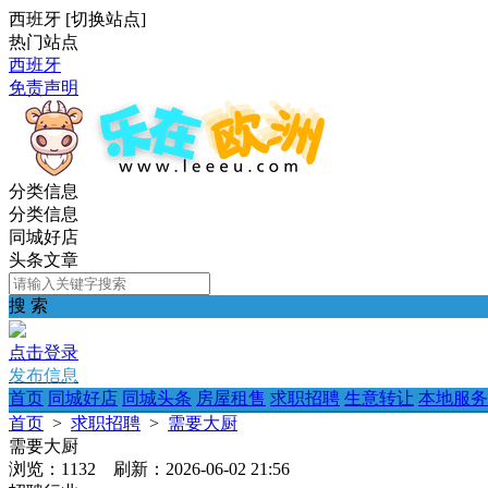
西班牙
[
切换站点
]
热门站点
西班牙
免责声明
分类信息
分类信息
同城好店
头条文章
搜 索
点击登录
发布信息
首页
同城好店
同城头条
房屋租售
求职招聘
生意转让
本地服务
首页
>
求职招聘
>
需要大厨
需要大厨
浏览：1132 刷新：2026-06-02 21:56