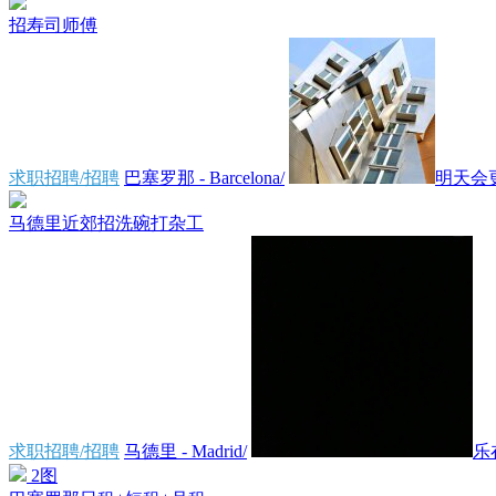
招寿司师傅
求职招聘/招聘
巴塞罗那 - Barcelona/
明天会
马德里近郊招洗碗打杂工
求职招聘/招聘
马德里 - Madrid/
乐
2图