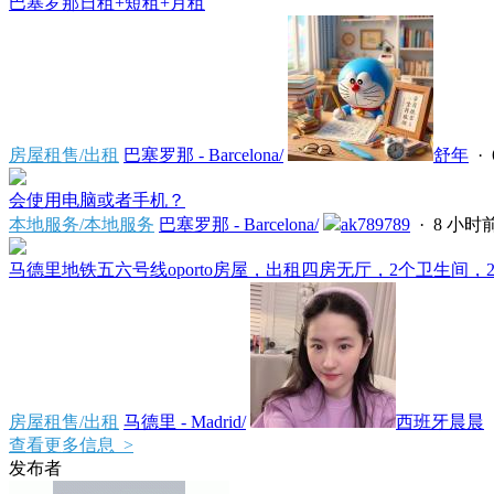
巴塞罗那日租+短租+月租
房屋租售/出租
巴塞罗那 - Barcelona/
舒年
·
会使用电脑或者手机？
本地服务/本地服务
巴塞罗那 - Barcelona/
ak789789
·
8 小时
马德里地铁五六号线oporto房屋，出租四房无厅，2个卫生间，2
房屋租售/出租
马德里 - Madrid/
西班牙晨晨
查看更多信息 >
发布者