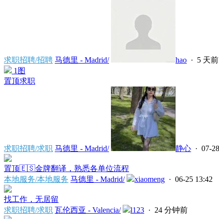
求职招聘/招聘
马德里 - Madrid/
hao
·
5 天前
1图
置顶
求职
求职招聘/求职
马德里 - Madrid/
静心
· 07-28
置顶
🇪🇸金牌翻译，熟悉各单位流程
本地服务/本地服务
马德里 - Madrid/
xiaomeng
· 06-25 13:42
找工作，无居留
求职招聘/求职
瓦伦西亚 - Valencia/
l123
·
24 分钟前