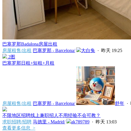
巴塞罗那Badalona房屋出租
房屋租售/出租
巴塞罗那 - Barcelona/
大白兔
·
昨天 19:25
2图
巴塞罗那日租+短租+月租
房屋租售/出租
巴塞罗那 - Barcelona/
舒年
·
不限地区招聘线上兼职招人不用经验不会可教？
求职招聘/招聘
马德里 - Madrid/
ak789789
·
昨天 13:03
查看更多信息 >