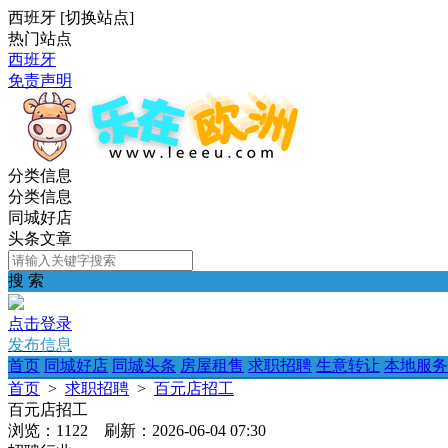
西班牙
[
切换站点
]
热门站点
西班牙
免责声明
分类信息
分类信息
同城好店
头条文章
搜 索
点击登录
发布信息
首页
同城好店
同城头条
房屋租售
求职招聘
生意转让
本地服务
首页
>
求职招聘
>
百元店招工
百元店招工
浏览：1122 刷新：2026-06-04 07:30