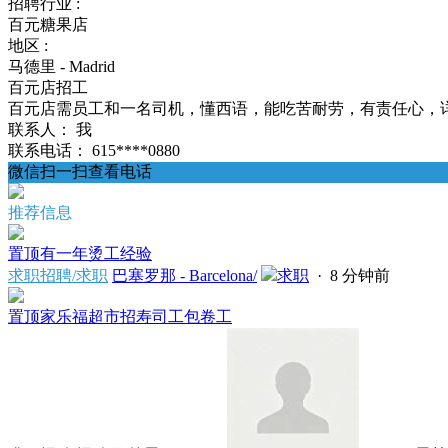
招聘行业 :
百元糖果店
地区 :
马德里 - Madrid
百元店招工
百元店需员工和一名司机，懂西语，能吃苦耐劳，有责任心，详情
联系人：
我
联系电话：
615****0880
微信扫一扫查看电话
推荐信息
置顶
有一年烫工经验
求职招聘/求职
巴塞罗那 - Barcelona/
求职
·
8 分钟前
置顶
家乐福超市招寿司工包卷工