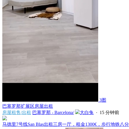
3图
巴塞罗那扩展区房屋出租
房屋租售/出租
巴塞罗那 - Barcelona/
大白兔
·
15 分钟前
马德里7号线San Blas出租三房一厅，租金1300€，步行地铁八分