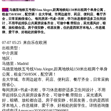
出租
马德里地铁五号线Vista Alegre,距离地铁站150米出租两个单身公寓，
租金750/850€，配空调！ 去大学城、市周边超市、药店、便利店、餐厅齐
全，日常采购很省心。 每间房床+书桌+衣柜，学习休息都舒适多卫生间设
计，不用早起排队公共厨房设备齐全，可做中餐.带阳台，采光通风好，晾
晒、放松都合适。房子很安静，邻居友善，住的是西班牙本地人，作息规
律、爱干净、好相处的留学生。
07-07 05:25 来自乐在欧洲
出租类型 :
中介房屋
地区 :
马德里 - Madrid
马德里地铁五号线Vista Alegre,距离地铁站150米出租两个单身
公寓，租金750/850€，配空调！
去大学城、市周边超市、药店、便利店、餐厅齐全，日常采购
很省心。
每间房床+书桌+衣柜，学习休息都舒适多卫生间设计，不用
早起排队公共厨房设备齐全，可做中餐.带阳台，采光通风
好，晾晒、放松都合适。房子很安静，邻居友善，住的是西班
牙本地人，作息规律、爱干净、好相处的留学生。详情咨询微
信或电话Amorcasa2020/0034627966993