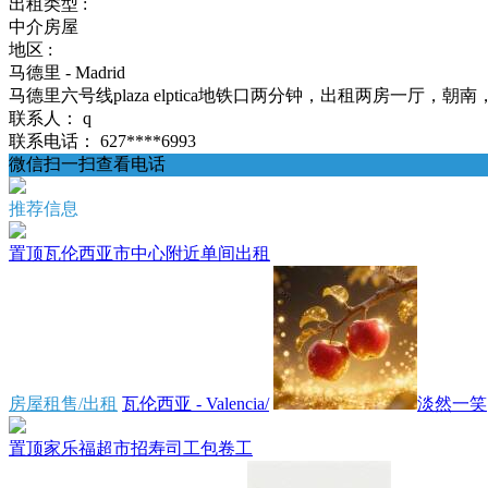
出租类型 :
中介房屋
地区 :
马德里 - Madrid
马德里六号线plaza elptica地铁口两分钟，出租两房一厅，朝南，三
联系人：
q
联系电话：
627****6993
微信扫一扫查看电话
推荐信息
置顶
瓦伦西亚市中心附近单间出租
房屋租售/出租
瓦伦西亚 - Valencia/
淡然一笑
置顶
家乐福超市招寿司工包卷工