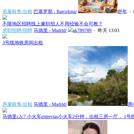
房屋租售/出租
巴塞罗那 - Barcelona/
舒年
·
不限地区招聘线上兼职招人不用经验不会可教？
求职招聘/招聘
马德里 - Madrid/
ak789789
·
昨天 13:03
3号线地铁房间出租
房屋租售/出租
马德里 - Madrid/
周
马德里c2c7 小火车entrevias小火车2分钟，出租三房一厅， 1号线por