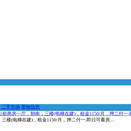
二手市场
带物信息
两分钟，出租两房一厅，朝南，三楼(电梯在建)，租金1150/月，押二付
南，三楼(电梯在建)，租金1150/月，押二付一,即日可看房…