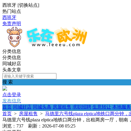
西班牙
[
切换站点
]
热门站点
西班牙
免责声明
分类信息
分类信息
同城好店
头条文章
搜 索
点击登录
发布信息
首页
同城好店
同城头条
房屋租售
求职招聘
生意转让
本地服务
首页
>
房屋租售
>
马德里六号线plaza elptica地铁口
马德里六号线plaza elptica地铁口两分钟，出租两房一厅，朝
浏览：737 刷新：2026-07-08 05:25