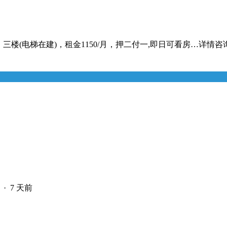
楼(电梯在建)，租金1150/月，押二付一,即日可看房…详情咨询微信或电话
·
7 天前