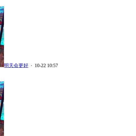
明天会更好
· 10-22 10:57