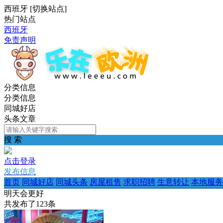
西班牙
[
切换站点
]
热门站点
西班牙
免责声明
分类信息
分类信息
同城好店
头条文章
搜 索
点击登录
发布信息
首页
同城好店
同城头条
房屋租售
求职招聘
生意转让
本地服务
明天会更好
共发布了
123
条