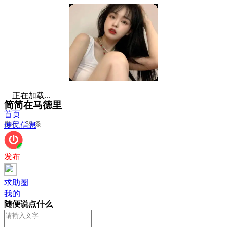
正在加载...
简简在马德里
首页
发布：59 条
便民信息
发布
求助圈
我的
随便说点什么