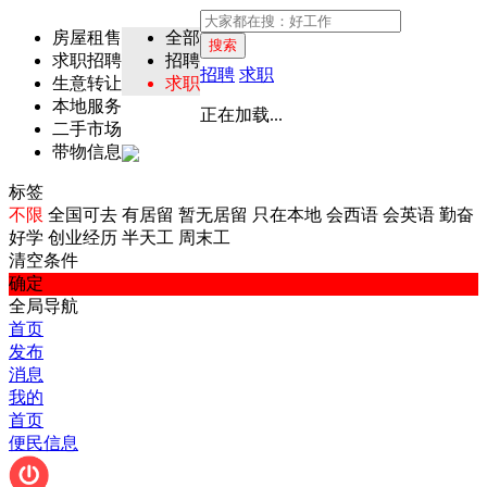
房屋租售
全部
搜索
求职招聘
招聘
招聘
求职
生意转让
求职
本地服务
正在加载...
二手市场
带物信息
标签
不限
全国可去
有居留
暂无居留
只在本地
会西语
会英语
勤奋
好学
创业经历
半天工
周末工
清空条件
确定
全局导航
首页
发布
消息
我的
首页
便民信息