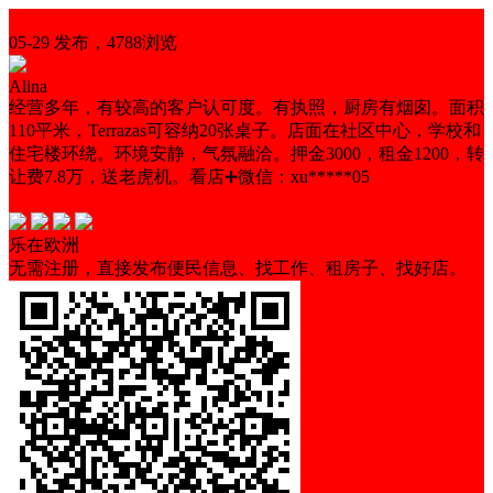
生意转让
05-29 发布，4788浏览
Alina
经营多年，有较高的客户认可度。有执照，厨房有烟囱。面积
110平米，Terrazas可容纳20张桌子。店面在社区中心，学校和
住宅楼环绕。环境安静，气氛融洽。押金3000，租金1200，转
让费7.8万，送老虎机。看店➕微信：xu*****05
低租金
营业中
证照齐全
乐在欧洲
无需注册，直接发布便民信息、找工作、租房子、找好店。