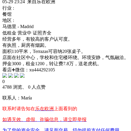
05-29 23:24 来自乐在欧洲
行业 :
餐馆
地区 :
马德里 - Madrid
低租金
营业中
证照齐全
经营多年，有较高的客户认可度。
有执照，厨房有烟囱。
面积110平米，Terrazas可容纳20张桌子。
店面在社区中心，学校和住宅楼环绕。环境安静，气氛融洽。
押金3000，租金1200，转让费7.8万，送老虎机。
看店➕微信：xu444292105
0
4788 浏览、 0 人点赞
联系人：María
联系时请告知在
乐在欧洲
上面看到的
如遇无效、虚假、诈骗信息，请立即举报
为了您的资金安全，请见面交易，切勿提前支付任何费用