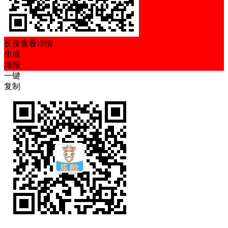
长按查看详情
生成
海报
一键
复制