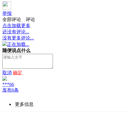
举报
全部评论
评论
点击加载更多
还没有评论...
没有更多评论...
正在加载...
随便说点什么
取消
确定
***66
发布6条
更多信息