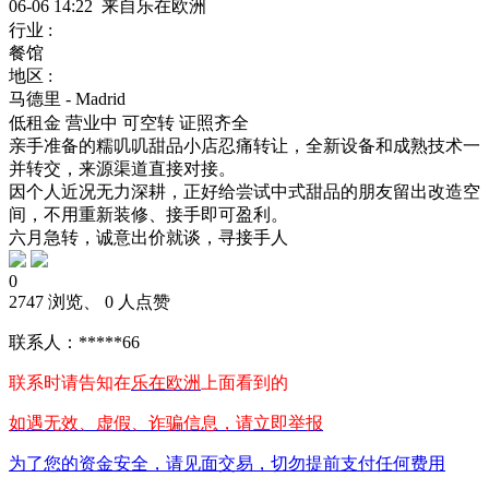
06-06 14:22 来自乐在欧洲
行业 :
餐馆
地区 :
马德里 - Madrid
低租金
营业中
可空转
证照齐全
亲手准备的糯叽叽甜品小店忍痛转让，全新设备和成熟技术一
并转交，来源渠道直接对接。
因个人近况无力深耕，正好给尝试中式甜品的朋友留出改造空
间，不用重新装修、接手即可盈利。
六月急转，诚意出价就谈，寻接手人
0
2747 浏览、 0 人点赞
联系人：*****66
联系时请告知在
乐在欧洲
上面看到的
如遇无效、虚假、诈骗信息，请立即举报
为了您的资金安全，请见面交易，切勿提前支付任何费用