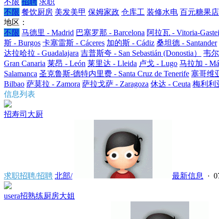
不限
招聘
求职
不限
餐饮厨房
美发美甲
保姆家政
仓库工
装修水电
百元糖果店
地区：
不限
马德里 - Madrid
巴塞罗那 - Barcelona
阿拉瓦 - Vitoria-Gaste
斯 - Burgos
卡塞雷斯 - Cáceres
加的斯 - Cádiz
桑坦德 - Santander
达拉哈拉 - Guadalajara
吉普斯夸 - San Sebastián (Donostia）
韦尔瓦
Gran Canaria
莱昂 - León
莱里达 - Lleida
卢戈 - Lugo
马拉加 - Mál
Salamanca
圣克鲁斯-德特内里费 - Santa Cruz de Tenerife
塞哥维亚 -
Bilbao
萨莫拉 - Zamora
萨拉戈萨 - Zaragoza
休达 - Ceuta
梅利利亚 -
信息列表
招寿司大厨
求职招聘/招聘
北部/
最新信息
· 0
usera招熟练厨房大姐