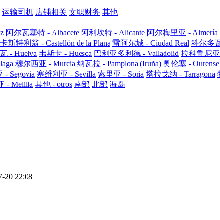
运输司机
店铺相关
文职财务
其他
iz
阿尔瓦塞特 - Albacete
阿利坎特 - Alicante
阿尔梅里亚 - Almería
卡斯特利翁 - Castellón de la Plana
雷阿尔城 - Ciudad Real
科尔多瓦 -
 - Huelva
韦斯卡 - Huesca
巴利亚多利德 - Valladolid
拉科鲁尼亚 - 
aga
穆尔西亚 - Murcia
纳瓦拉 - Pamplona (Iruña)
奥伦塞 - Ourense
 Segovia
塞维利亚 - Sevilla
索里亚 - Soria
塔拉戈纳 - Tarragona
 Melilla
其他 - otros
南部
北部
海岛
7-20 22:08